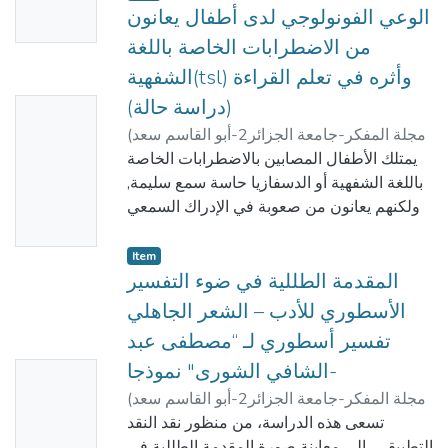
الوسط الفكري العربي .
الإشارات الدّالة، والمعاني الموجّهة، والرموز
الوعي الفونولوجي لدى أطفال يعانون
e
المتباينة ما بين الوضوح والغموض على
من الاضطرابات الخاصة باللغة
مستويات تختلف باختلاف هدف المرسل ونوعية
الشفهية(tsl) وأثره في تعلم القراءة
الرسالة، وتأويل المتلقى. ما دمنا ننشد التخصص
(دراسة حالة)
No
في بحثنا اخترنا ولوج عالم الصّورة الكاريكاتورية
مجلة المفكر-جامعة الجزائر2-أبو القاسم سعد
باعتبارها صورة ثابتة. Image fixé من مجال
(
Thumbn
الغول, ويزة
)
الله-
,
2017-05-20
واسع وهو السميائيات، لأنّها تدرس حياة
يمتلك الأطفال المصابين بالاضطرابات الخاصة
ail
العلامات داخل الحياة الاجتماعية والوقائع
باللغة الشفهية أو الدسفازيا حاسة سمع سليمة,
Availabl
الفكرية وذلك بكشف واستكشاف العلاقات
ولكنهم يعانون من صعوبة في الإدراك السمعي
e
الدلالية غير المرئية من خلال التجليِّ المباشر
للكلام,فمن خلال الدراسة التي أجريناها على 6
للواقعة.
حالات مصابة ﺒ(TSL), حيث طبقنا عليهم
Item
مجموعة من الاختبارات تقيِّم الوعي الفونولوجي
المقدمة الطللية في ضوء التفسير
لهؤلاء الأطفال, واتضح أنهم يجدون صعوبة في
الأسطوري للأدب – الشعر الجاهلي
إدراك المكونات الأساسية
تفسير أسطوري لـ “مصطفى عبد
للكلمة(المقطع,القافية والفونام) ولتفسير هذا
الشافي الشورى" نموذجا-
No
العجز اعتمدنا على نموذج Stackouse
مجلة المفكر-جامعة الجزائر2-أبو القاسم سعد
وWells(1997) الذي يرجع هذه الصعوبات إلى
(
Thumbn
زغلامي, فريد
)
الله-
,
2017-05-20
نوعية المدخلات الصوتية والبصرية التي تتم
تسعى هذه الدراسة، من منظور نقد النقد
ail
معالجتها وتخزينها في الذاكرة طويلة المدى,
التطبيقي، إلى معاينة صورة المقدمة الطللية في