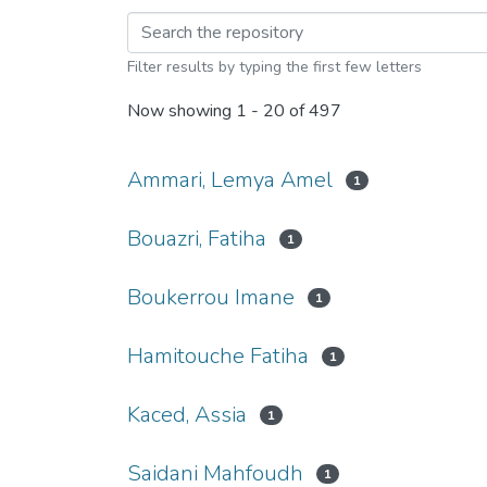
Filter results by typing the first few letters
Now showing
1 - 20 of 497
Ammari, Lemya Amel
1
Bouazri, Fatiha
1
Boukerrou Imane
1
Hamitouche Fatiha
1
Kaced, Assia
1
Saidani Mahfoudh
1