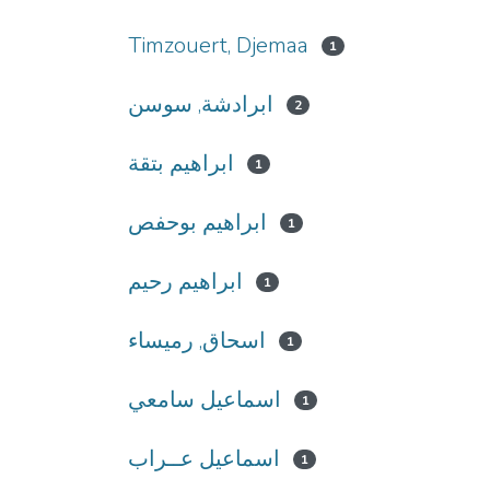
Timzouert, Djemaa
1
ابرادشة, سوسن
2
ابراهيم بتقة
1
ابراهيم بوحفص
1
ابراهيم رحيم
1
اسحاق, رميساء
1
اسماعيل سامعي
1
اسماعيل عــراب
1