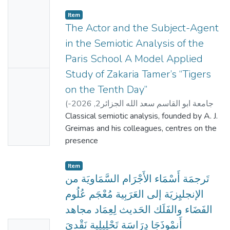
No
Item
Thumbn
The Actor and the Subject-Agent
ail
in the Semiotic Analysis of the
Availabl
Paris School A Model Applied
e
Study of Zakaria Tamer’s “Tigers
No
on the Tenth Day”
Thumbn
(
2026-
,
جامعة ابو القاسم سعد الله الجزائر2
ail
Classical semiotic analysis, founded by A. J.
06-01
)
ابو بكر خالدي
Availabl
Greimas and his colleagues, centres on the
e
presence
of stable meaning within discourse or the
text. This meaning is analysed as an
Item
established reality
تَرجمَة أَسْمَاء الأَجْرَام السَّمَاويَة من
within discourse and from a fixed
الإنجليِزيَة إلى العَرَبِية مُعْجَم عُلُوم
perspective, on the assumption that stable
الفَضَاء والفَلَك الحَديث لِعِمَاد مجاهد
signification relies
أَنمْوذَجَا دِرَاسَة تَحْلِيلِية نَقْديَ
No
on a set of semiotic tools for its disclosure.