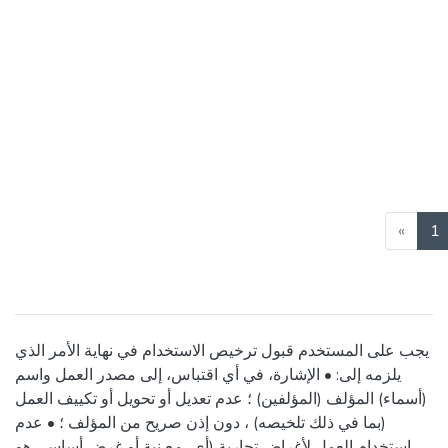
(
«
1
يجب على المستخدم قبول ترخيص الاستخدام في نهاية الأمر الذي
يلزمه إلى: • الإشارة، في أي اقتباس، إلى مصدر العمل واسم
(أسماء) المؤلف (المؤلفين) ؛ عدم تعديل أو تحويل أو تكييف العمل
(بما في ذلك تلخيصه) ، دون إذن صريح من المؤلف ؛ • عدم
استخدام العمل لأغراض تجارية (أي، مع نية أو غرض أساسي هو