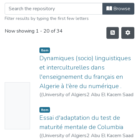
Browse
Filter results by typing the first few letters
Now showing
1 - 20 of 34
Item
Dynamiques (socio) linguistiques
et interculturelles dans
l'enseignement du français en
Algerie à l'ère du numérique .
No
(
(University of Algiers2 Abu El Kacem Saad
Thumbn
Allah جامعة الجزائر2 أبو القاسم سعد الله,
ail
2017)
,
2018
)
Ait Dahmane, Karima
Item
Availabl
Essai d'adaptation du test de
e
maturité mentale de Columbia
(
(University of Algiers2 Abu El Kacem Saad