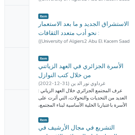
e
Allah جامعة الجزائر2 أبو القاسم سعد الله,
No
زيتوني, اشريف
;
بن صالح, نعيمة
;
)
2018
,
2017)
Item
Thumbn
طيبي, سيد أحمد
الاستشراق الجديد و ما بعد الاستعمار
ail
: نحو أدب متعدد الثقافات
Availabl
(
(University of Algiers2 Abu El Kacem Saad
e
Allah جامعة الجزائر2 أبو القاسم سعد الله,
No
علام, منى
;
أكساس, حورية
;
)
2019
,
2017)
Item
Thumbn
خليل, لامية
الأسرة الجزائري في العهد الزياتني
ail
من خلال كتب النوازل
Availabl
غرداوي نور الد ين
)
2022-12-31
(
e
: عرف المجتمع الجزائري خلال العهد الزياني
No
العديد من التحديات والتحولات، التي أثرت على
Thumbn
الأسرة باعتبارىا الخلية الأساسية لبناء المجتمع،
ail
وأعاقت تماسكها وترابطها، وأعاقت نمو المجتمع
الجزائري وتطوره.
Availabl
Item
والدتصفح لكتب النوازل والفتاوى يجدىا تتضمن
التشريع في مجال الأرشيف في
e
العديد من القضايا والدسائل الأسرية كقضايا