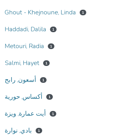
Ghout - Khejnoune, Linda
1
Haddadi, Dalila
1
Metouri, Radia
1
Salmi, Hayet
1
أسعون, رابح
1
أكساس, حورية
1
أيت عمارة, ويزة
1
بادي, نوارة
1