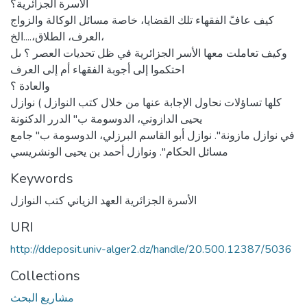
الأسرة الجزائرية؟
كيف عافً الفقهاء تلك القضايا، خاصة مسائل الوكالة والزواج
العرف، الطلاق،....الخ،
وكيف تعاملت معها الأسر الجزائرية في ظل تحديات العصر ؟ ىل
احتكموا إلى أجوبة الفقهاء أم إلى العرف
والعادة ؟
كلها تساؤلات نحاول الإجابة عنها من خلال كتب النوازل ) نوازل
يحيى الدازوني، الدوسومة ب" الدرر الدكنونة
في نوازل مازونة". نوازل أبو القاسم البرزلي، الدوسومة ب" جامع
مسائل الحكام". ونوازل أحمد بن يحيى الونشريسي
Keywords
الأسرة الجزائرية العهد الزياني كتب النوازل
URI
http://ddeposit.univ-alger2.dz/handle/20.500.12387/5036
Collections
مشاريع البحث