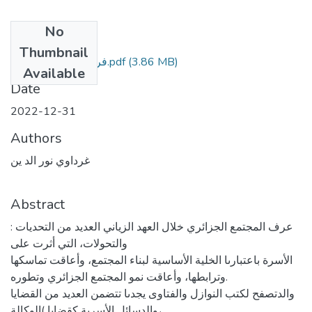
No
Files
Thumbnail
(3.86 MB)
فرقة بحث أ.د غرداوي.pdf
Available
Date
2022-12-31
Authors
غرداوي نور الد ين
Abstract
: عرف المجتمع الجزائري خلال العهد الزياني العديد من التحديات
والتحولات، التي أثرت على
الأسرة باعتبارىا الخلية الأساسية لبناء المجتمع، وأعاقت تماسكها
وترابطها، وأعاقت نمو المجتمع الجزائري وتطوره.
والدتصفح لكتب النوازل والفتاوى يجدىا تتضمن العديد من القضايا
والدسائل الأسرية كقضايا )الوكالة،