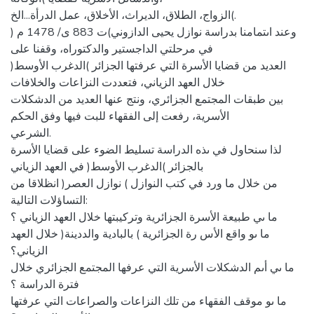
الزواج، الطلاق، الديراث، الأخلاق، عمل الدرأة...الخ(.
وعند اىتمامنا بدراسة نوازل يحيى الدازوني)ت 883 ى/ 1478 م (
في مرحلتي الداجستير والدكتوراه، وقفنا على
العديد من قضايا الأسرة التي عرفتها الجزائر )الدغرب الأوسط(
خلال العهد الزياني، فتعددت النزاعات والخلافات
بين طبقات المجتمع الجزائري، ونتج عنها العديد من الدشكلات
الأسرية، رفعت إلى الفقهاء للبت فيها وفق الحكم
الشرعي.
لذا سنحاول في ىذه الدراسة تسليط الضوء على قضايا الأسرة
بالجزائر )الدغرب الأوسط( في العهد الزياني
من خلال ما ورد في كتب النوازل ) نوازل العصر( انظلاقا من
التساؤلات التالية:
ما ىي طبيعة الأسرة الجزائرية وتركيبتها خلال العهد الزياني ؟
ما ىو واقع الأس رة الجزائرية ) بالبادية والددينة( خلال العهد
الزياني؟
ما ىي أىم الدشكلات الأسرية التي عرفها المجتمع الجزائري خلال
فترة الدراسة ؟
ما ىو موقف الفقهاء من تلك النزاعات والصراعات التي عرفتها