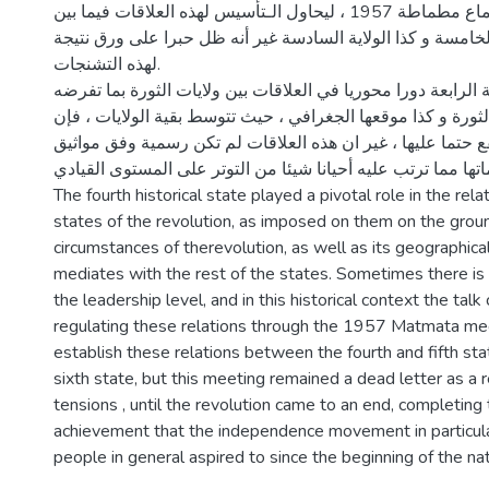
العلاقات عن اجتماع مطماطة 1957 ، ليحاول الـتأسيس لهذه العلاقات فيما بين
 الخامسة و كذا الولاية السادسة غير أنه ظل حبرا على ورق نتيجة
لهذه التشنجات.
ة الرابعة دورا محوريا في العلاقات بين ولايات الثورة بما تفرضه
لثورة و كذا موقعها الجغرافي ، حيث تتوسط بقية الولايات ، فإن
 حتما عليها ، غير ان هذه العلاقات لم تكن رسمية وفق مواثيق
اتها مما ترتب عليه أحيانا شيئا من التوتر على المستوى القيادي .
The fourth historical state played a pivotal role in the re
states of the revolution, as imposed on them on the grou
circumstances of therevolution, as well as its geographical
mediates with the rest of the states. Sometimes there is a
the leadership level, and in this historical context the ta
regulating these relations through the 1957 Matmata meet
establish these relations between the fourth and fifth sta
sixth state, but this meeting remained a dead letter as a 
tensions , until the revolution came to an end, completing
achievement that the independence movement in particula
people in general aspired to since the beginning of the 