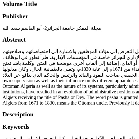
Volume Title
Publisher
مجلة المفكر جامعة الجزائر2- أبو القاسم سعد الله
Abstract
جعل التعرض إلى هؤلاء الموظفين والإشارة إلى اختصاصاتهم وصلاحيتهم
ز الإداري للجزائر خاصة في المؤسسات الإدارية، طرأ تطور في الوظائف
 أو الداي، إضافة إلى ألقاب أخرى موضحة في المتن. وكلمة باشا تمنح
لكبار الموظفين في الدولة العثمانية الذين يجمعون بين الوظائف العسكرية والمدنية، أما بالنسبة لكلمة الداي التي شاعت بإيالة الجزائر ابتداء من 1671م إلى غاية 1830م، وتعني بالعثمانية الخال، وكان مدلولها
الحقيقي صاحب النفوذ والقائد والرئيس والحاكم الذي يدافع عن البلاد. The system of governance during the regency in Algeria was dependent on the status of civil servants and staff because it was under their
own supervision as well as their influence on its different apparatuses.
Ottoman Algeria as well as the nature of its systems, particularly adm
institutions, have resulted in an evolution of administrative positions
Algiers receiving the title of Pasha or Dey. The word pasha is grante
Algiers from 1671 to 1830, means the Ottoman uncle. Previously it de
Description
Keywords
المحتسب
,
الشواش
,
وكيل الحرج
,
خوجة الخيل
,
الآغا
,
الخزناجي
,
بودان