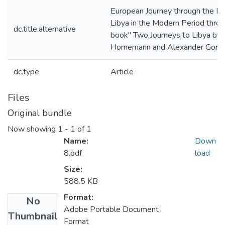
European Journey through the De
Libya in the Modern Period throu
dc.title.alternative
book" Two Journeys to Libya by 
Hornemann and Alexander Gordo
dc.type
Article
Files
Original bundle
Now showing
1 - 1 of 1
Name:
Down
8.pdf
load
Size:
588.5 KB
Format:
No
Adobe Portable Document
Thumbnail
Format