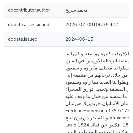
dc.contributor.author
محمد سريج
dc.date.accessioned
2026-07-08T08:35:40Z
dc.date.issued
2024-06-15
 الإفريقية كبيرة وواسعة و كثيرا ما
 مقصد الرحالة الأوربيين في الفترة
ة فنقلوا لنا مختلف ما رأوه و سمعوه
ها من خلال ترحالهم من منطقة إلى
 ونقلوا لنا العديد مما رأوه وسمعوه
هل المنطقة وتحديدا توارق الصحراء
 هذا ما نلمسه من خلال ما وقف عليه
حالتان الألمانيان: فريديريك هورنمان
Frederic Hornemann من 1797/1798
والكسندر دوردون لينج Alexander Gordon
Laing 1824ــ 1829، فكتبوا عن قبائل
"المشكلين للمجتمع الصحراوي الليبي