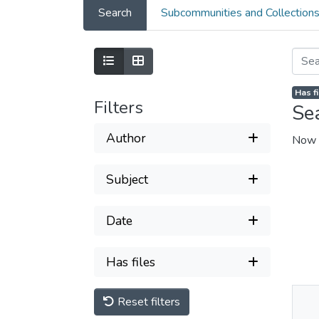
Search
Subcommunities and Collection
Has f
Filters
Se
Author
Now 
Subject
Date
Has files
Reset filters
Thu