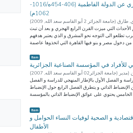
استقلال المعز بن باديس الزيري عن الدولة الفاطمية (406-454ه/1016-
ailable
1062م)
, طارق
)
جامعة الجزائر 2 أبو القاسم سعد الله
,
2009
(
 الأحداث التي ميزت القرن الرابع الهجري و بعد أن تبث
غرب تطلعو الى التوجه نحو المشرق و الذي يعتبر هدفهم
No
من دخول مصر و بنو فيها القاهرة التي اتخذوها عاصمة
 بلكين بن زيري عاملا لهم في بلاد المغرب فقامت بذلك
mbnail
ا الإنفصال عن الفاطميين ويتولى المعز بن باديس شؤون
Item
ailable
مية و بضغط من العلماء السنة و من الرعية أعلن المعز
تي للأفراد في المؤسسة الصناعية الجزائرية
ن الدولة الفاطمية و الولاء للدولة العباسية سنة435ه
 (مدير
)
جامعة الجزائر02 أبو القاسم سعد الله
,
2007
(
البحث)
راسة و الفصل الأول بالإطار المنهجي للدراسة و الفصل
ن الإنضباط الذاتي و يتطرق الفصل الرابع حول الإنضباط
 الخامس يحتوي على عوائق الإنضباط الذاتي بالمؤسسة
ية الأداء و تكوين الإنضباط الذاتي و تحفيز العاملين و
No
Item
mbnail
إقتصادية و الصحية لوفيات النساء الحوامل و
ailable
الأطفال