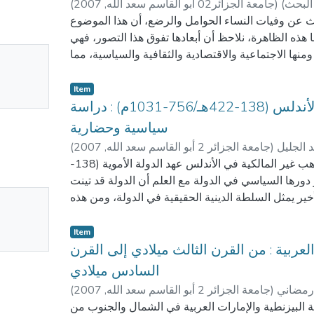
البحث)
)
جامعة الجزائر02 أبو القاسم سعد الله
,
2007
(
تحدث عن وفيات النساء الحوامل والرضع، أن هذا الموضوع
ذه الظاهرة، نلاحظ أن أبعادها تفوق هذا التصور، فهي
No
نها الاجتماعية والاقتصادية والثقافية والسياسية، مما
ها المعهود والمحدود، إلى آفاق أخرى، تسمح بدراستها
mbnail
، ثم تحليل الأسباب التي أدت إلى تفاقمها. فالوفاة هي
Item
ailable
ات الحية، ولا نستطيع توقيفها، ولكن من غير الطبيعي
المذاهب غير المالكية في الأندلس (138-422هـ/756-1031م) : دراسة
تلة، أو أسباب يمكن معالجتها، سواء كانت هذه الأسباب
سياسية وحضارية
ير إلى تخلف المجتمع. لذلك تكون نهاية هذه الدراسة هي
د الجليل
)
جامعة الجزائر 2 أبو القاسم سعد الله
,
2007
(
ض معدلات وفيات الأمهات والأطفال، والأهم من ذلك،
هذه المذكرة تناولت وضع المذاهب غير المالكية في الأندلس عهد الدولة الأموية (138-
د أن تكون معروفة لأنها منحصرة في الوسط الطبي فقط.
م)، ثم ماهو دورها السياسي في الدولة مع العلم أن الدولة قد تينت
 الاجتماعية والاقتصادية والصحية التي تساهم في رفع
No
خير يمثل السلطة الدينية الحقيقية في الدولة، ومن هذه
معدلات الوفيات لدى الحوامل والرضع.
ة( الظاهرية، الأوزاعية،الشافعية،الأحناف...) والمذاهب
mbnail
 والأطباء المختصين في أمراض النساء والتوليد، في
سرية)،وخلصنا إلى أهم الآثار الحضارية التي تركوها لنا،
Item
ailable
ساء الحوامل والأمهات والأطفال إذا تعرضوا لخطر الموت
لمية، تاريخية، وكذا قد إنفرد ببعض المؤلفات خاصة في
عربية : من القرن الثالث ميلادي إلى القرن
اقتصادية والديمغرافية والثقافية التي أدت بهذه الفئة من
بهذا فإن الأندلس قد عرفت خلال هذه الفترة مذاهب
السادس ميلادي
ن هذه الخلفيات ليس لها مكان في مجالهم العملي وغير
 المالكية الذين كانوا يميلون للتقليد من جهة ويسعون
 رمضاني
)
جامعة الجزائر 2 أبو القاسم سعد الله
,
2007
يعني إهمال هذا الجزء القيم من الواقع المرتبط بمختلف
(
إلى وحدة الأندلس المذهبية الفقهية من جهة أخرى
رة الوفاة التي يمكن أن نتخيل أن دراستها من اختصاص
ية البيزنطية والإمارات العربية في الشمال والجنوب من