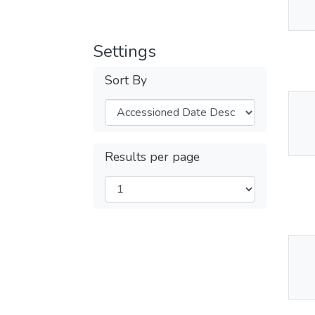
Av
Settings
Sort By
Thu
Av
Results per page
Thu
Av