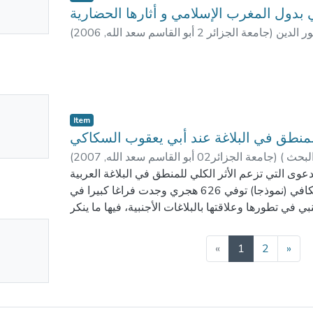
mbnail
بدول المغرب الإسلامي و أثارها الحضارية
يط بهذا الموضوع، و نرجو أن يكون عملنا نقطة انطلاق
ailable
ر أهمية لمعالجة هذا المشكل الاجتماعي الخطير، ولعل
ور الدين
)
جامعة الجزائر 2 أبو القاسم سعد الله
,
2006
(
ر الروح العلمية والروح الجماعية في دراسة الظواهر
ماعية لفائدة المجتمع ، لأن البحث العلمي مـا زال ضيق
المتوقعة لمعالجة موضوع حساس كهذا الموضوع بحيث إذا
ية ودقيقة وذلك من خلال توفير الإمكانـيات والوسائل
No
دراسة تهدف إلى تحديد الأسباب المباشرة والأسباب غير
Item
mbnail
ويات وفيات الأمهات والنساء الحوامل والأطفال، وتأتي
لمنطق في البلاغة عند أبي يعقوب السكاكي
ailable
احات التي ينبغي أن تتبناها السياسة السكانية وذلك من
لبحث )
)
جامعة الجزائر02 أبو القاسم سعد الله
,
2007
(
الأوضاع المهنية والخدمات الصحية وتدعيمها وتشجيعها
دعوى التي تزعم الأثر الكلي للمنطق في البلاغة العربية
ة والضرورية للمستخدمين في الصحة والأطباء لممارسة
من خلال كتاب "مفتاح العلوم" للكافي (نموذجا) توفي 626 هجري وجدت فراغا كبيرا في
بي في تطورها وعلاقتها بالبلاغات الأجنبية، فيها ما ينكر
نها ما يثبتها إثباتا شاملا لم يطور الكاكي المنطق ولا
No
البلاغة حيث إضطر بين التيارين المنطقي والبلاغي.
(current)
mbnail
«
1
2
»
ailable