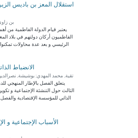
بن زاوي
يعتبر قيام الدولة الفاطمية من أهم
الفاطميون أركان دولتهم في بلاد الم
الرئيسي و بعد عدة محاولات تمكنوا 
لهم. وبعد رحيلهم الى المشرق عينوا
الدولة الزيرية التي حاول ملوكه
الحكم و بعد أحداث قتل الشيعة الدا
الانضباط الذا
الزيري الإنفصال التام ع
تقية, محمد المهدي
;
بوشيشة, نصرالدين
يتعلق الفصل بالإطار المنهجي للد
الثالث حول التنشئة الإجتماعية و تكوي
الذاتي للمؤسسة الإقتصادية والفصل
الجزائرية و الفصل السادس يتمثل فعال
نموذج المجتمع الياباني حول الإنضباط الذاتي و أخيرا الدراسة الميدانية.
الأسباب الإجتماعية و ال