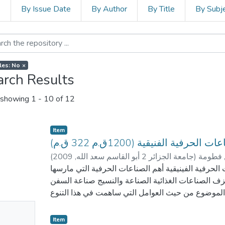
s
By Issue Date
By Author
By Title
By Subj
iles: No
×
arch Results
showing
1 - 10 of 12
Item
 الحرفية الفنيقية (1200ق.م 322 ق.م)
 فطومة
)
جامعة الجزائر 2 أبو القاسم سعد الله
,
2009
(
حرفية الفينيقية أهم الصناعات الحرفية التي مارسها
خزف الصناعات الغذائية الصناعة والنسيج صناعة السفن
 الموضوع من حيث العوامل التي ساهمت في هذا التنوع
و التعدد في ممارسة الحرف.
No
Item
mbnail