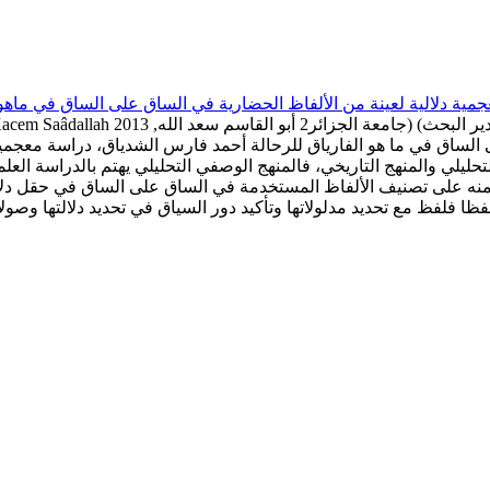
مية دلالية لعينة من الألفاظ الحضارية في الساق على الساق في ماهو
ر البحث)
)
Algiers2 University Abou El Kacem Saâdallah جامعة الجزائر2 أبو القاسم سعد الله
,
2013
الساق في ما هو الفارياق للرحالة أحمد فارس الشدياق، دراسة معجمية إف
ليلي والمنهج التاريخي، فالمنهج الوصفي التحليلي يهتم بالدراسة العل
 منه على تصنيف الألفاظ المستخدمة في الساق على الساق في حقل دلا