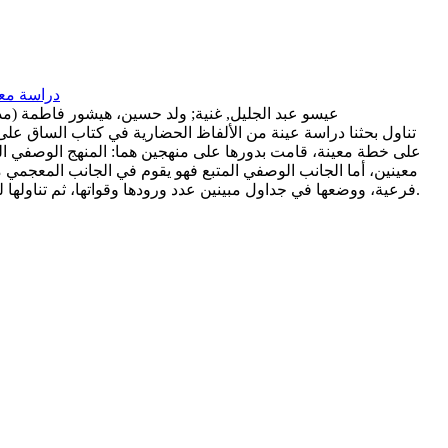
دراسة معج
عيسو عبد الجليل, غنية
;
ولد حسين، هيشور فاطمة (مدي
تناول بحثنا دراسة عينة من الألفاظ الحضارية في كتاب الساق على 
على خطة معينة، قامت بدورها على منهجين هما: المنهج الوصفي التح
معينين، أما الجانب الوصفي المتبع فهو يقوم في الجانب المعجمي
فرعية، ووضعها في جداول مبينين عدد ورودها وقواتها، ثم تناولها لفظا فلفظ مع تحديد مدلولاتها وتأكيد دور السياق في تحديد دلالتها وصولا إلى ربط هذه التغيرات بأسبابها.