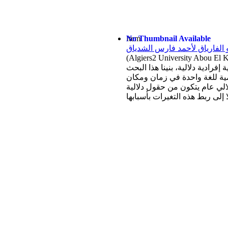
No Thumbnail Available
Item
 الفارياق لأحمد فارس الشدياق
(
رادية دلالية، بنينا هذا البحث
مية للغة واحدة في زمان ومكان
لي عام يتكون من حقول دلالية