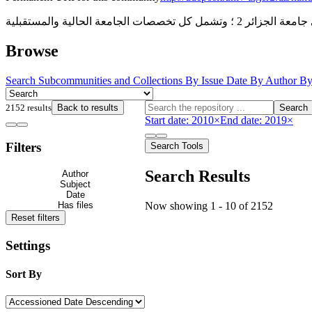
لحالية والمستقبلية
Browse
Search
Subcommunities and Collections
By Issue Date
By Author
By
2152 results
Back to results
Search
Start date: 2010
×
End date: 2019
×
Filters
Search Tools
Search Results
Author
Subject
Date
Now showing
1 - 10 of 2152
Has files
Reset filters
Settings
Sort By